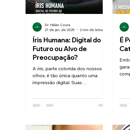
Dr. Hálan Coura
27 de jan. de 2025
2 min de leitura
Íris Humana: Digital do
É P
Futuro ou Alvo de
Ca
Preocupação?
Embo
gara
A íris, parte colorida dos nossos
comp
olhos, é tão única quanto uma
medi
impressão digital. Suas
reduz
características exclusivas têm se
tornado alvo de...