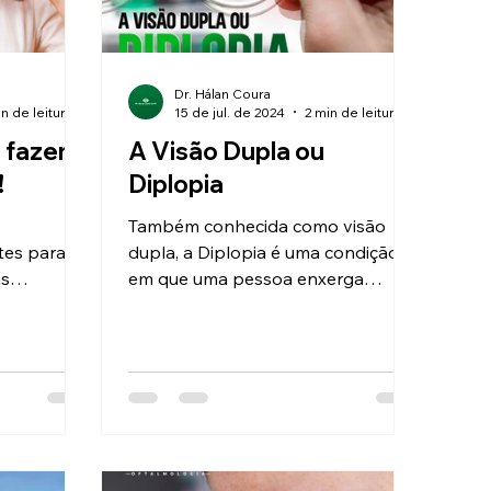
Dr. Hálan Coura
in de leitura
15 de jul. de 2024
2 min de leitura
e fazem
A Visão Dupla ou
!
Diplopia
Também conhecida como visão
tes para a
dupla, a Diplopia é uma condição
as
em que uma pessoa enxerga
arotenoides,
objetos duplicados e que pode ter
diferentes origens.