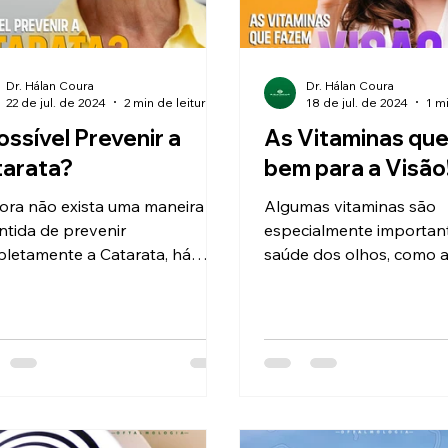
Dr. Hálan Coura
Dr. Hálan Coura
22 de jul. de 2024
2 min de leitura
18 de jul. de 2024
1 m
ossível Prevenir a
As Vitaminas qu
tarata?
bem para a Visão
ra não exista uma maneira
Algumas vitaminas são
ntida de prevenir
especialmente importan
letamente a Catarata, há
saúde dos olhos, como 
das que podem ajudar a
vitaminas A, C, E, e os c
ir o risco.
como a luteína e a Zea